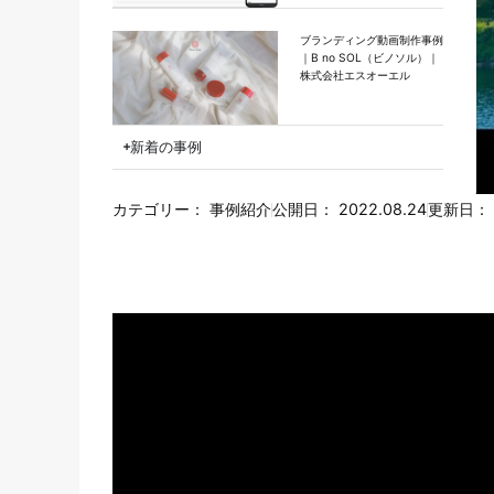
ブランディング動画制作事例
｜B no SOL（ビノソル）｜
株式会社エスオーエル
新着の事例
カテゴリー：
事例紹介
公開日：
2022.08.24
更新日：