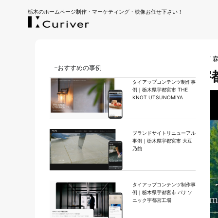
栃木のホームページ制作・マーケティング・映像お任せ下さい！
ホーム
｜
事例紹介
｜
PR動画制作事例｜栃木県宇都宮市 
おすすめの事例
PR動画制作事例｜栃木県宇
タイアップコンテンツ制作事
例｜栃木県宇都宮市 THE
KNOT UTSUNOMIYA
ブランドサイトリニューアル
事例｜栃木県宇都宮市 大豆
乃館
タイアップコンテンツ制作事
例｜栃木県宇都宮市 パナソ
ニック宇都宮工場