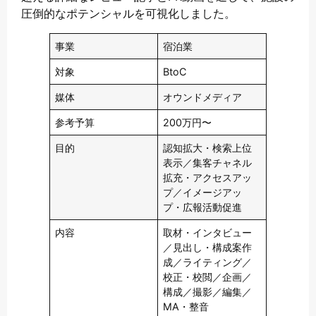
圧倒的なポテンシャルを可視化しました。
事業
宿泊業
対象
BtoC
媒体
オウンドメディア
参考予算
200万円〜
目的
認知拡大・検索上位
表示／集客チャネル
拡充・アクセスアッ
プ／イメージアッ
プ・広報活動促進
内容
取材・インタビュー
／見出し・構成案作
成／ライティング／
校正・校閲／企画／
構成／撮影／編集／
MA・整音