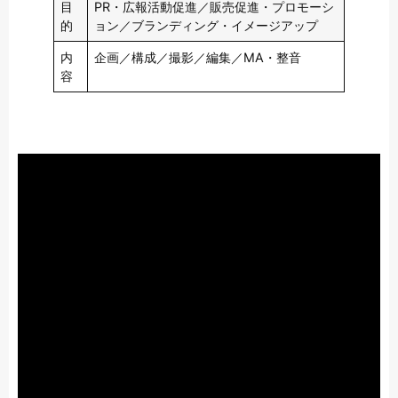
目
PR・広報活動促進／販売促進・プロモーシ
的
ョン／ブランディング・イメージアップ
内
企画／構成／撮影／編集／MA・整音
容