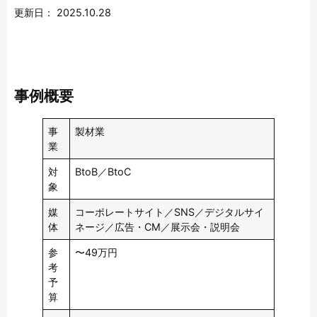
更新日：
2025.10.28
事例概要
事
製材業
業
対
BtoB／BtoC
象
媒
コーポレートサイト／SNS／デジタルサイ
体
ネージ／広告・CM／展示会・説明会
参
〜49万円
考
予
算