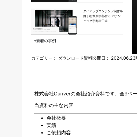
タイアップコンテンツ制作事
例｜栃木県宇都宮市 パナソ
ニック宇都宮工場
新着の事例
カテゴリー：
ダウンロード資料
公開日：
2024.06.23
株式会社Curiverの会社紹介資料です。全9
当資料の主な内容
会社概要
実績
ご依頼内容