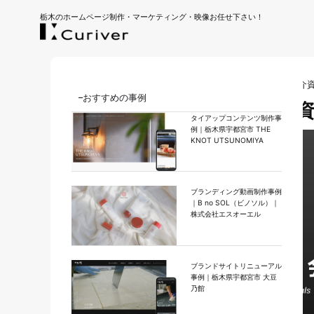
栃木のホームページ制作・マーケティング・映像お任せ下さい！
ホーム
｜
ダウンロード資料
｜
株式会社Curiver 会社紹介
おすすめの事例
株式会社Curiver 会社紹介
タイアップコンテンツ制作事
例｜栃木県宇都宮市 THE
KNOT UTSUNOMIYA
ブランディング動画制作事例
｜B no SOL（ビノソル）｜
株式会社エスオーエル
ブランドサイトリニューアル
事例｜栃木県宇都宮市 大豆
乃館