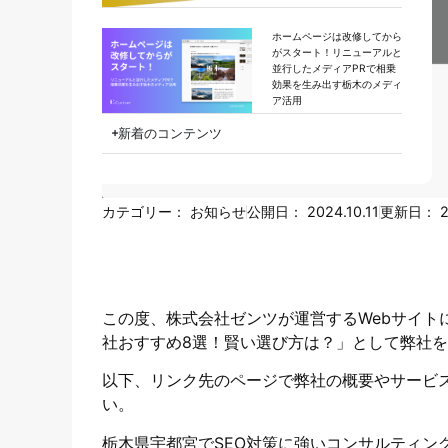
ホームページは改修してから
がスタート！リニューアルと
並行したメディアPRで相乗
効果を生み出す栃木のメディ
ア活用
新着のコンテンツ
カテゴリー：
お知らせ
公開日：
2024.10.11
更新日：
2
この度、株式会社ゼンツが運営するWebサイト
社おすすめ8選！賢い選び方は？」として弊社
以下、リンク先のページで弊社の概要やサービ
い。
栃木県宇都宮でSEO対策に強いコンサルティン