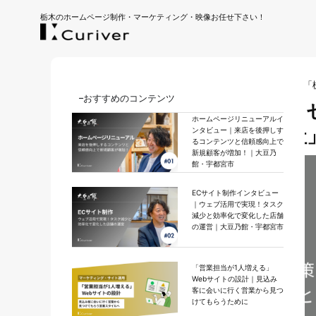
栃木のホームページ制作・マーケティング・映像お任せ下さい！
ホーム
｜
お知らせ
｜
メディア掲載のお知らせ／ゼンツ「
おすすめのコンテンツ
メディア掲載のお知らせ／ゼ
ホームページリニューアルイ
強いコンサルティング会社
ンタビュー｜来店を後押しす
るコンテンツと信頼感向上で
新規顧客が増加！｜大豆乃
館・宇都宮市
ECサイト制作インタビュー
｜ウェブ活用で実現！タスク
減少と効率化で変化した店舗
の運営｜大豆乃館・宇都宮市
「営業担当が1人増える」
Webサイトの設計｜見込み
客に会いに行く営業から見つ
けてもらうために