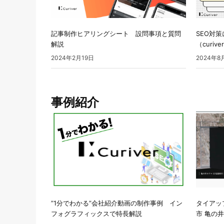
記事制作ヒアリングシート 設問事項と質問
SEO対
解説
（curive
2024年2月19日
2024年8
事例紹介
”1分でわかる”会社紹介動画の制作事例 イン
タイアッ
フォグラフィックスで特長解説
市 亀の