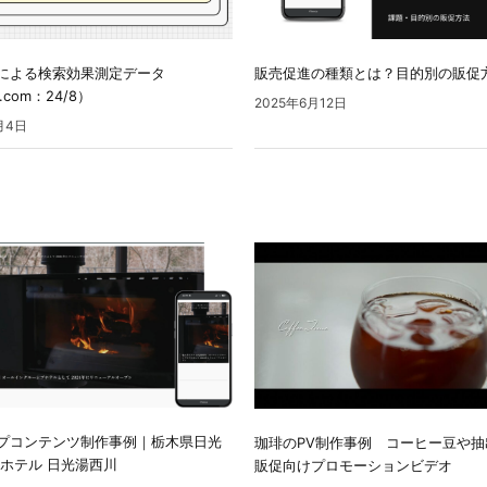
策による検索効果測定データ
販売促進の種類とは？目的別の販促
r.com：24/8）
2025年6月12日
月4日
プコンテンツ制作事例｜栃木県日光
珈琲のPV制作事例 コーヒー豆や抽
井ホテル 日光湯西川
販促向けプロモーションビデオ