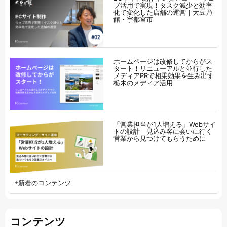
ブ活用で実現！タスク減少と効率
化で変化した店舗の運営｜大豆乃
館・宇都宮市
ホームページは改修してからがス
タート！リニューアルと並行した
メディアPRで相乗効果を生み出す
栃木のメディア活用
「営業担当が1人増える」Webサイ
トの設計｜見込み客に会いに行く
営業から見つけてもらうために
新着のコンテンツ
コンテンツ