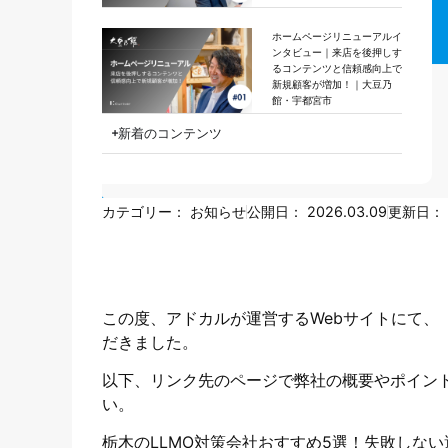
ホームページリニューアルイ
ンタビュー｜来店を後押しす
るコンテンツと信頼感向上で
新規顧客が増加！｜大豆乃
館・宇都宮市
新着のコンテンツ
カテゴリー：
お知らせ
公開日：
2026.03.09
更新日：
この度、アドカルが運営するWebサイトにて、
だきました。
以下、リンク先のページで弊社の概要やポイン
い。
栃木のLLMO対策会社おすすめ5選！失敗しな