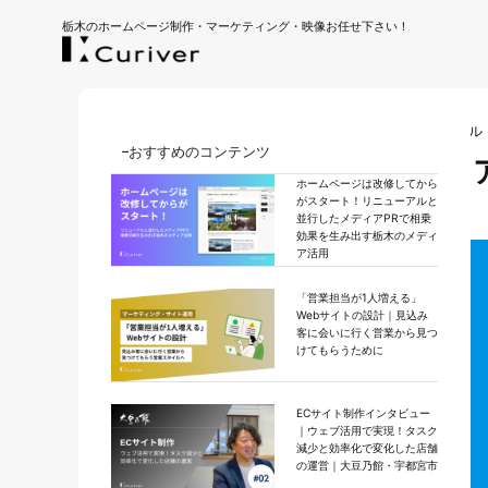
栃木のホームページ制作・マーケティング・映像お任せ下さい！
ホーム
｜
お知らせ
｜
メディア掲載のお知らせ／アドカル「
おすすめのコンテンツ
メディア掲載のお知らせ／ア
ホームページは改修してから
対策会社」として
がスタート！リニューアルと
並行したメディアPRで相乗
効果を生み出す栃木のメディ
ア活用
「営業担当が1人増える」
Webサイトの設計｜見込み
客に会いに行く営業から見つ
けてもらうために
ECサイト制作インタビュー
｜ウェブ活用で実現！タスク
減少と効率化で変化した店舗
の運営｜大豆乃館・宇都宮市