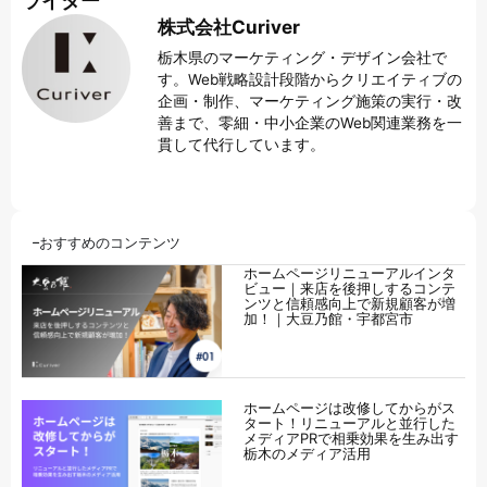
ライター
株式会社Curiver
栃木県のマーケティング・デザイン会社で
す。Web戦略設計段階からクリエイティブの
企画・制作、マーケティング施策の実行・改
善まで、零細・中小企業のWeb関連業務を一
貫して代行しています。
おすすめのコンテンツ
ホームページリニューアルインタ
ビュー｜来店を後押しするコンテ
ンツと信頼感向上で新規顧客が増
加！｜大豆乃館・宇都宮市
ホームページは改修してからがス
タート！リニューアルと並行した
メディアPRで相乗効果を生み出す
栃木のメディア活用