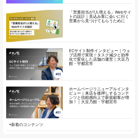
「営業担当が1人増える」Webサイ
トの設計｜見込み客に会いに行く
営業から見つけてもらうために
ECサイト制作インタビュー｜ウェ
ブ活用で実現！タスク減少と効率
化で変化した店舗の運営｜大豆乃
館・宇都宮市
ホームページリニューアルインタ
ビュー｜来店を後押しするコンテ
ンツと信頼感向上で新規顧客が増
加！｜大豆乃館・宇都宮市
新着のコンテンツ