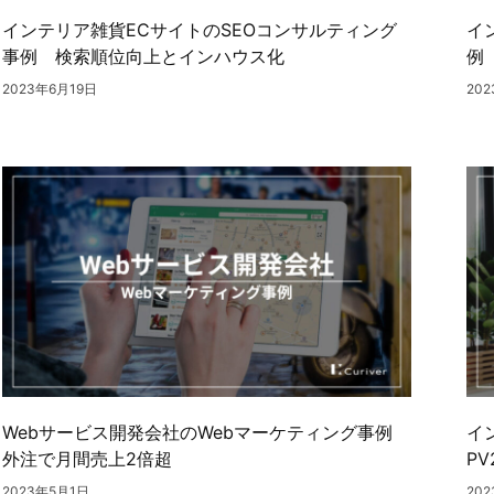
インテリア雑貨ECサイトのSEOコンサルティング
イ
事例 検索順位向上とインハウス化
例
2023年6月19日
20
Webサービス開発会社のWebマーケティング事例
イ
外注で月間売上2倍超
P
2023年5月1日
20