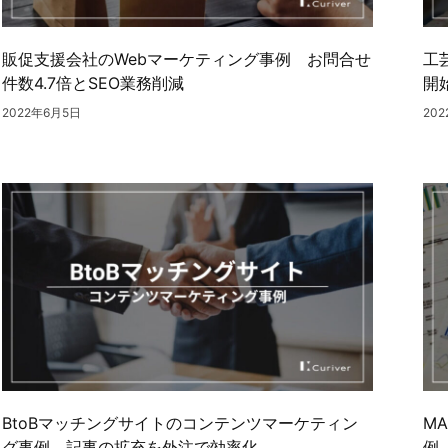
販促支援会社のWebマーケティング事例 お問合せ
工
件数4.7倍とSEO業務削減
開
2022年6月5日
20
BtoBマッチングサイトのコンテンツマーケティン
M
グ事例 記事の拡充を外注で効率化
例