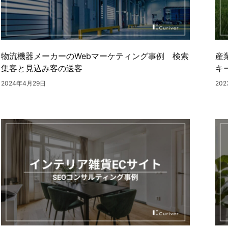
物流機器メーカーのWebマーケティング事例 検索
産
集客と見込み客の送客
キ
2024年4月29日
20