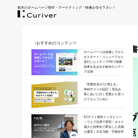
栃木のホームページ制作・マーケティング・映像お任せ下さい！
デジタルマーケティング
おすすめのコンテンツ
SEOライティングの方法・
ホームページは改修してから
がスタート！リニューアルと
並行したメディアPRで相乗
効果を生み出す栃木のメディ
ア活用
「営業担当が1人増える」
Webサイトの設計｜見込み
客に会いに行く営業から見つ
けてもらうために
ECサイト制作インタビュー
｜ウェブ活用で実現！タスク
減少と効率化で変化した店舗
の運営｜大豆乃館・宇都宮市